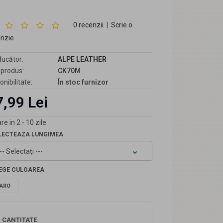
0 recenzii
|
Scrie o
enzie
ucător:
ALPE LEATHER
produs:
CK70M
onibilitate:
În stoc furnizor
,99 Lei
re in 2 - 10 zile.
LECTEAZA LUNGIMEA
EGE CULOAREA
ARO
CANTITATE