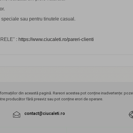
or.
speciale sau pentru tinutele casual.
CURELE" :
https://www.ciucaleti.ro/pareri-clienti
ormațiilor din această pagină. Rareori acestea pot conține inadvertențe: pozele
ătre producător fără preaviz sau pot conține erori de operare.
contact@ciucaleti.ro