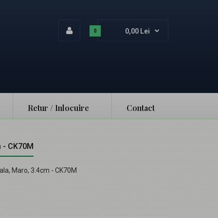
0,00 Lei
0
Retur / Inlocuire
Contact
cm - CK70M
rala, Maro, 3.4cm - CK70M