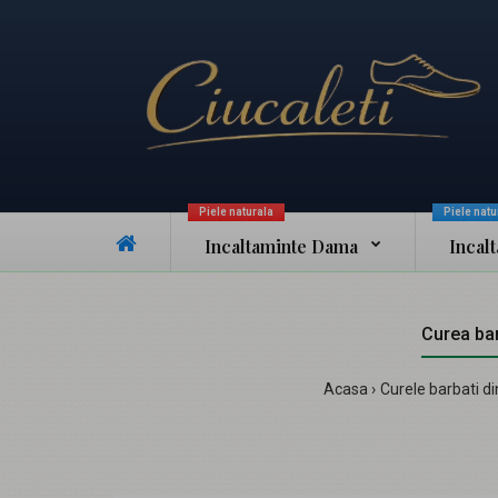
Piele naturala
Piele natu
Incaltaminte Dama
Incal
Curea bar
Acasa
Curele barbati di