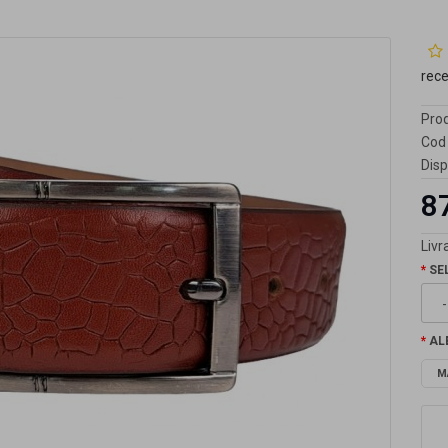
rec
Prod
Cod 
Disp
87
Livra
SE
AL
M