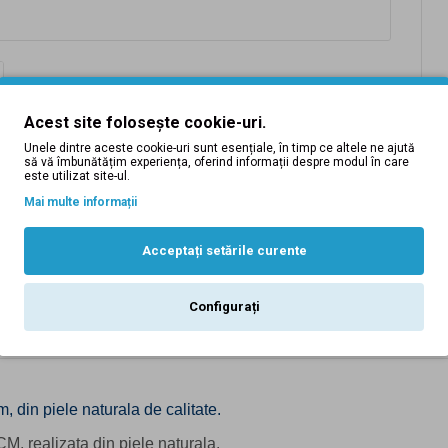
Acest site folosește cookie-uri.
Unele dintre aceste cookie-uri sunt esențiale, în timp ce altele ne ajută
să vă îmbunătățim experiența, oferind informații despre modul în care
este utilizat site-ul.
Mai multe informații
Acceptați setările curente
Descriere
Tabel Marimi
Recenzii (0)
Inlocuire produse
Configurați
ele naturala, Maro, 3.4cm - CK70M
, din piele naturala de calitate.
, realizata din piele naturala.