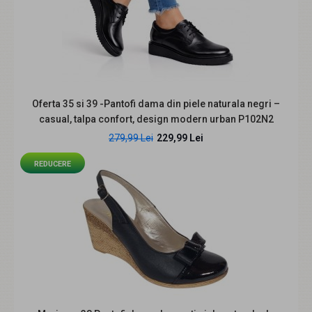
Descriere produs Eleganta discreta, confortul de zi cu zi
si versatilitatea se intalnesc in modelul..
Oferta 35 si 39 -Pantofi dama din piele naturala negri –
casual, talpa confort, design modern urban P102N2
279,99 Lei
229,99 Lei
REDUCERE
Pantofi dama verzi perforati din piele naturala cu toc mic
Esmeria CLP230LV