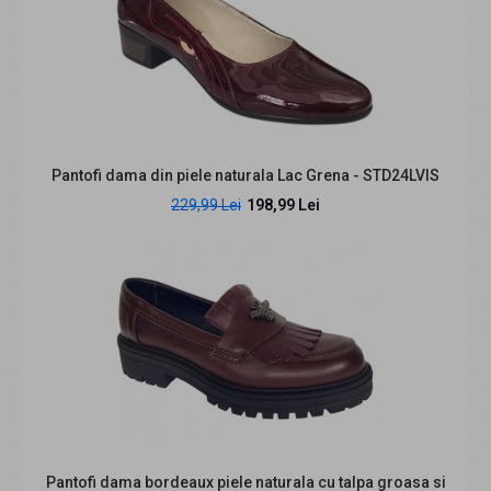
Pantofi dama bej perforati din piele naturala cu toc mic
Avelisse CLP03BEJ
239,99 Lei
Pantofi dama din piele naturala Lac Grena - STD24LVIS
Descriere produs Alege un model feminin, usor de purtat
229,99 Lei
198,99 Lei
si foarte usor de asortat. Pantofii dama Av..
Pantofi dama bordeaux piele naturala cu talpa groasa si