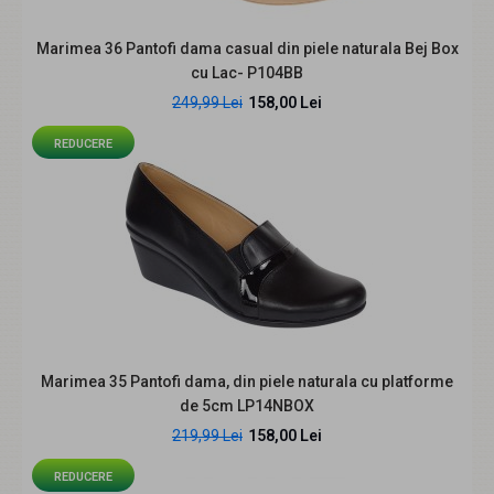
Marimea 36 Pantofi dama casual din piele naturala Bej Box
cu Lac- P104BB
249,99 Lei
158,00 Lei
REDUCERE
Marimea 38 Pantofi dama casual din piele naturala cu
varf lacuit - LP10LNBOX
158,99 Lei
229,99 Lei
Descriere: Pantofi lucrati si finisati manual, din piele
Marimea 35 Pantofi dama, din piele naturala cu platforme
naturala de cea mai buna calitate. Masuri..
de 5cm LP14NBOX
219,99 Lei
158,00 Lei
REDUCERE
REDUCERE