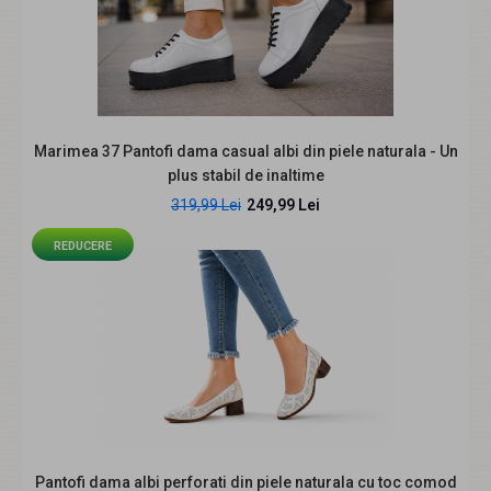
Descriere produs Dacă îți dorești o pereche de pantofi
feminină, comodă și ușor de asortat, a..
Marimea 37 Pantofi dama casual albi din piele naturala - Un
plus stabil de inaltime
319,99 Lei
249,99 Lei
REDUCERE
Pantofi dama negri perforati din piele naturala cu toc
gros si bareta la spate Seloria CLP06N
239,99 Lei
Pantofi dama albi perforati din piele naturala cu toc comod