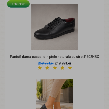
REDUCERE
Sunt lucrati din piele naturala Sunt foarte comozi si usori
Garantie 60 zlie. Marimi disponibile:..
Pantofi dama casual din piele naturala cu siret P502NBX
259,99 Lei
219,99 Lei
Pantofi dama Bej Casual din piele naturala cu talpa tip
pana P3550BEJ