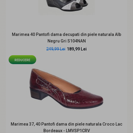
Marimea 40 Pantofi dama decupati din piele naturala Alb
Negru Gri S104NAN
249,99 Lei
189,99 Lei
REDUCERE
Pantofi dama bej din piele naturala perforata cu talpa
ortopedica CLP16BEJ
239,99 Lei
Descriere produs Pantofii damă CLP16BEJ sunt o
alegere foarte bună pentru zilele în care ai n..
Marimea 37, 40 Pantofi dama din piele naturala Croco Lac
Bordeaux - LMVSP1CRV