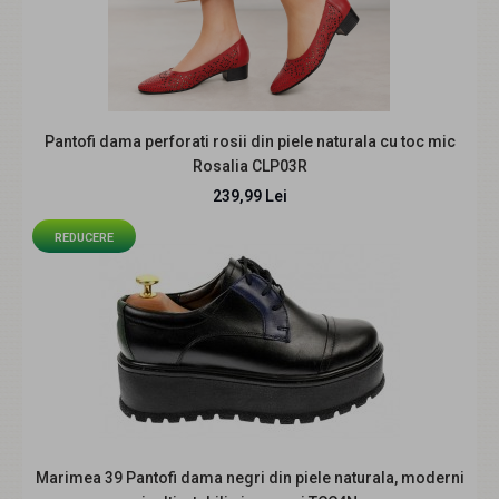
Pantofi dama perforati rosii din piele naturala cu toc mic
Rosalia CLP03R
Pantofi dama casual din piele naturala cu siret P502NBX
239,99 Lei
219,99 Lei
259,99 Lei
REDUCERE
Pantofi dama casual din piele natural. Sunt confectionati
din piele naturala de calitate superioara..
Marimea 39 Pantofi dama negri din piele naturala, moderni