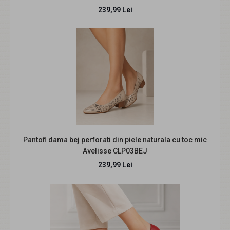
239,99 Lei
Marimea 40 Pantofi dama comozi casual din piele
naturala maro croco LP18CRM
179,99 Lei
219,99 Lei
Pantofi dama bej perforati din piele naturala cu toc mic
Avelisse CLP03BEJ
Pantofi casual dama din piele naturala maro croco lac
Marimea 40 - 27 cm la interior Model C..
239,99 Lei
REDUCERE