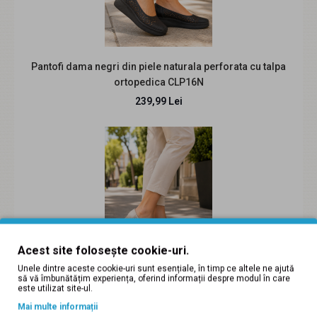
219,99 Lei
Pantofi dama negri din piele naturala perforata cu talpa
ortopedica CLP16N
Descriere: Pantofi dama casual din piele naturala.
239,99 Lei
Culoare: Bej Pantofii sunt lucrati si finisati..
Acest site folosește cookie-uri.
Unele dintre aceste cookie-uri sunt esențiale, în timp ce altele ne ajută
să vă îmbunătățim experiența, oferind informații despre modul în care
Pantofi dama bej din piele naturala perforata cu talpa
este utilizat site-ul.
ortopedica CLP16BEJ
Mai multe informații
Pantofi dama mov din piele naturala intoarsa cu talpa tip
239,99 Lei