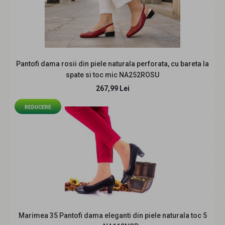
Pantofi dama rosii din piele naturala perforata, cu bareta la
spate si toc mic NA252ROSU
267,99 Lei
REDUCERE
Pantofi dama negri din piele naturala perforati cu toc mic
gros CLP03N
239,99 Lei
Marimea 35 Pantofi dama eleganti din piele naturala toc 5
Descriere produs Eleganți, practici și foarte ușor de