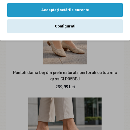
pana de 7 cm P50MOV
Acceptați setările curente
229,99 Lei
Configurați
Descriere produs O culoare care atrage privirea, o formă
feminină și o talpă care oferă stabilitate..
Pantofi dama bej din piele naturala perforati cu toc mic
gros CLP05BEJ
239,99 Lei