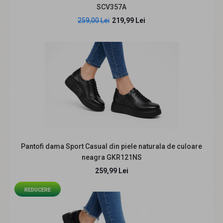
SCV357A
259,00 Lei
219,99 Lei
Descriere produs Există modele care nu doar
completează o ținută, ci îi dau acel aer feminin,..
Pantofi dama Sport Casual din piele naturala de culoare
neagra GKR121NS
259,99 Lei
Pantofi dama negri perforati din piele naturala cu toc mic
REDUCERE
Loriana CP230NLI
237,99 Lei