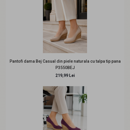
REDUCERE
Pantofi dama Bej Casual din piele naturala cu talpa tip pana
P3550BEJ
219,99 Lei
Marimea 35 Pantofi dama, din piele naturala cu
platforme de 5cm LP14NBOX
158,00 Lei
219,99 Lei
Pantofi lucrati din piele naturala. Inaltime: 5cm. Masuri