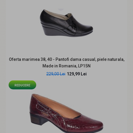
Oferta marimea 38, 40 - Pantofi dama casual, piele naturala,
Marimea 36 Pantofi dama casual, din piele naturala Bej,
Made in Romania, LP15N
LP40BB
229,00 Lei
158,00 Lei
129,99 Lei
219,99 Lei
REDUCERE
Descriere: Pantofi comozi si usori, se potrivesc atat
tinutelor casual cat si sport. Sunt lucrati ..