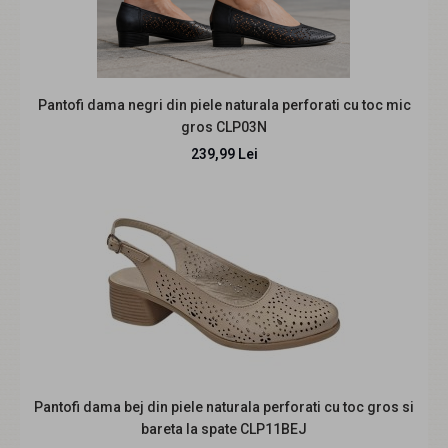
Pantofi dama roz din piele naturala intoarsa cu talpa tip
pana de 7 cm P50ROZAV
229,99 Lei
Pantofi dama negri din piele naturala perforati cu toc mic
gros CLP03N
239,99 Lei
Descriere: Pantofi dama casual din piele naturala maro.
Pantofii sunt lucrati si finisati manual, ..
REDUCERE
Pantofi dama bej din piele naturala perforati cu toc gros si
bareta la spate CLP11BEJ