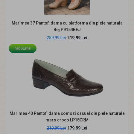
Descriere; Pantofi dama, lucrati manual din piele
Marimea 37 Pantofi dama cu platforma din piele naturala
naturala croco lacuita Inaltime toc 3 cm Su..
Bej P9154BEJ
259,99 Lei
219,99 Lei
REDUCERE
REDUCERE
Oferta marimea 38 - Pantofi dama casual, piele naturala,
Marimea 40 Pantofi dama comozi casual din piele naturala
Made in Romania, LP15N
maro croco LP18CRM
139,99 Lei
229,00 Lei
219,99 Lei
179,99 Lei