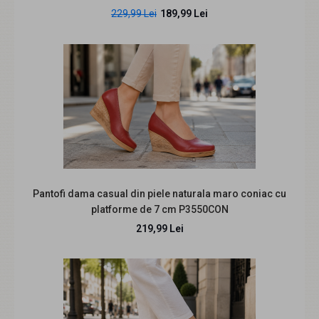
229,99 Lei
189,99 Lei
Pantofi dama bej din piele naturala perforati cu toc mic
gros CLP05BEJ
Pantofi dama casual din piele naturala maro coniac cu
239,99 Lei
platforme de 7 cm P3550CON
219,99 Lei
Descriere produs Pantofii damă CLP05BEJ sunt alegerea
perfectă când vrei o pereche luminoasă..