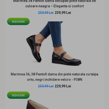
Marimea 38 Pantofi dama decupati piele naturala de
239,99 Lei
culoare neagra – Eleganta si confort
259,99 Lei
239,99 Lei
REDUCERE
Descriere produs Modelul Esmeria CLP230LV este creat
pentru femeile care vor o pereche de pant..
Marimea 36, 38 Pantofi dama din piele naturala cu talpa
orto, negri inchidere velcro - P38N
259,99 Lei
229,99 Lei
REDUCERE