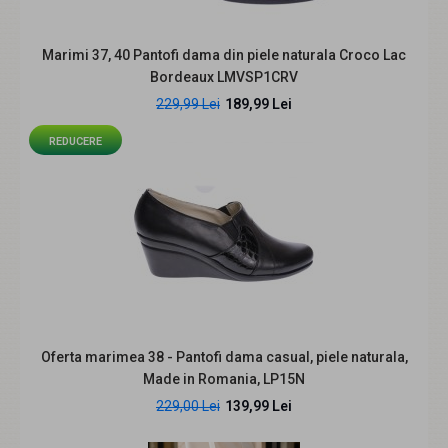
REDUCERE
Marimi 37, 40 Pantofi dama din piele naturala Croco Lac
Bordeaux LMVSP1CRV
229,99 Lei
189,99 Lei
REDUCERE
Marimea 36 Pantofi dama casual din piele naturala Bej
Box cu Lac- P104BB
158,00 Lei
249,99 Lei
Oferta marimea 38 - Pantofi dama casual, piele naturala,
Made in Romania, LP15N
Descriere: Incaltaminte romaneasca din piele naturala
229,00 Lei
139,99 Lei
Inaltimea tocului este de aproximativ 7cm. ..