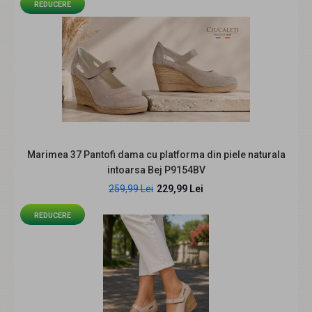
REDUCERE
Sunt lucrati din piele naturala Sunt foarte comozi si usori
Garantie 60 zlie. Marimi disponibile:..
REDUCERE
Marimea 37 Pantofi dama cu platforma din piele naturala
intoarsa Bej P9154BV
259,99 Lei
229,99 Lei
REDUCERE
Marimi 37, 40 Pantofi dama din piele naturala Croco Lac
Bordeaux LMVSP1CRV
189,99 Lei
229,99 Lei