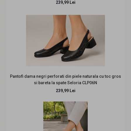
239,99 Lei
Marimea 37 Pantofi dama cu platforma din piele
naturala intoarsa Bej P9154BV
229,99 Lei
259,99 Lei
Pantofi dama piele naturala cu platforma, casual -
FOARTE COMOZI - Made in Romania! Inaltimea tocul..
Pantofi dama negri perforati din piele naturala cu toc gros
si bareta la spate Seloria CLP06N
239,99 Lei
REDUCERE