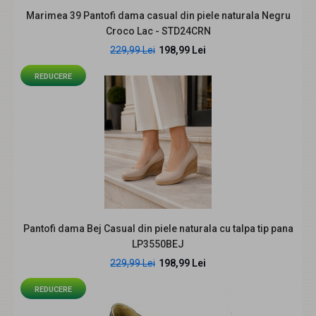
Marimea 39 Pantofi dama casual din piele naturala Negru
Marimea 39 Pantofi dama casual din piele naturala
Croco Lac - STD24CRN
Negru Croco Lac - STD24CRN
229,99 Lei
198,99 Lei
198,99 Lei
229,99 Lei
REDUCERE
Descriere; Pantofi dama, lucrati manual din piele
naturala croco lacuita Inaltime toc 3 cm Su..
REDUCERE
Pantofi dama Bej Casual din piele naturala cu talpa tip pana
LP3550BEJ
229,99 Lei
198,99 Lei
REDUCERE