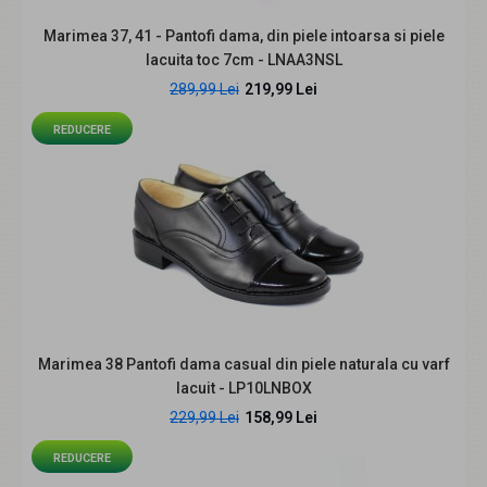
Marimea 37, 41 - Pantofi dama, din piele intoarsa si piele
lacuita toc 7cm - LNAA3NSL
289,99 Lei
219,99 Lei
Marimea 37, 39 Pantofi dama maro casual din piele
REDUCERE
naturala P29M
159,99 Lei
259,99 Lei
Descriere: Pantofii sunt comozi si usori, se potrivesc atat
tinutelor casual. Sunt lucrati din p..
Marimea 38 Pantofi dama casual din piele naturala cu varf
lacuit - LP10LNBOX
REDUCERE
229,99 Lei
158,99 Lei
REDUCERE