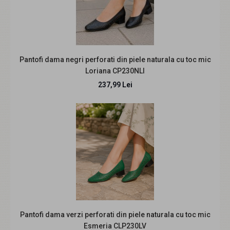
Marimea 37 Pantofi dama cu platforma din piele
Pantofi dama negri perforati din piele naturala cu toc mic
naturala Bej P9154BEJ
Loriana CP230NLI
219,99 Lei
259,99 Lei
237,99 Lei
Pantofi dama piele naturala cu platforma, casual -
FOARTE COMOZI - Made in Romania! Inaltimea tocul..
REDUCERE
Pantofi dama verzi perforati din piele naturala cu toc mic
Esmeria CLP230LV