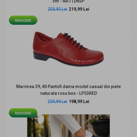
cm - NA112NSP
purtat, pantofii damă CLP03N sunt alegerea i..
259,90 Lei
219,99 Lei
REDUCERE
Marimea 39, 40 Pantofi dama model casual din piele
naturala rosu box - LP53RED
Pantofi dama bej din piele naturala perforati cu toc gros
239,99 Lei
198,99 Lei
si bareta la spate CLP11BEJ
239,99 Lei
REDUCERE