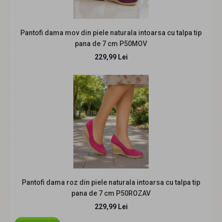
disponibile: 35 Sunt foarte comozi si u..
Pantofi dama mov din piele naturala intoarsa cu talpa tip
pana de 7 cm P50MOV
REDUCERE
229,99 Lei
Oferta marimea 38, 40 - Pantofi dama casual, piele
naturala, Made in Romania, LP15N
129,99 Lei
229,00 Lei
Pantofi dama roz din piele naturala intoarsa cu talpa tip
pana de 7 cm P50ROZAV
229,99 Lei