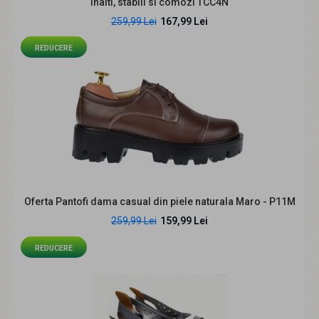
inalti, stabili si comozi TCC4N
259,99 Lei
167,99 Lei
REDUCERE
Pantofi dama negri din piele naturala perforata cu talpa
ortopedica CLP16N
239,99 Lei
Oferta Pantofi dama casual din piele naturala Maro - P11M
259,99 Lei
159,99 Lei
Descriere produs Pantofii dama CLP16N sunt alegerea
REDUCERE
potrivita pentru femeile care vor confort zilni..