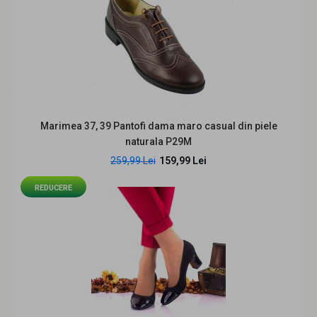
Pantofi dama Bej Casual din piele naturala cu talpa tip
pana LP3550BEJ
198,99 Lei
229,99 Lei
Marimea 37, 39 Pantofi dama maro casual din piele
naturala P29M
259,99 Lei
159,99 Lei
Descriere: Pantofi dama casual din piele naturala.
Culoare: Bej Pantofii sunt lucrati si finisati..
REDUCERE
REDUCERE