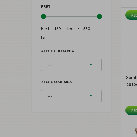
PRET
RE
R
Pret:
Lei -
Lei
ALEGE CULOAREA
Sanda
ALEGE MARIMEA
cu t
RE