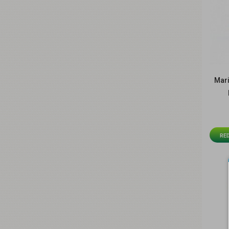
Mari
RE
R