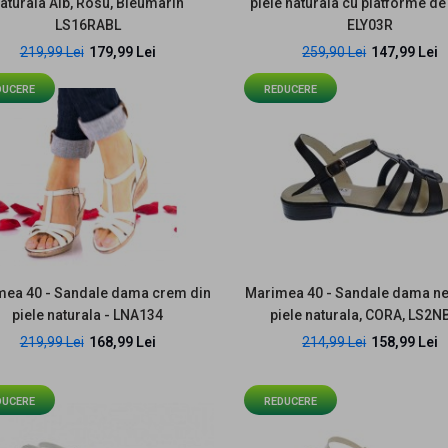
aturala Alb, Rosu, Bleumarin
piele naturala cu platforme de
Marimea 38 Sandale
LS16RABL
ELY03R
dama din piele naturala
219,99 Lei
179,99 Lei
259,90 Lei
147,99 Lei
10cm Nude Floral
LS47XNUD
DUCERE
REDUCERE
189,99 Lei
219,99 Lei
mea 40 - Sandale dama crem din
Marimea 40 - Sandale dama ne
Sandale dama rosii din
piele naturala - LNA134
piele naturala, CORA, LS2
piele naturala cu insertii
219,99 Lei
168,99 Lei
214,99 Lei
158,99 Lei
albe si talpa tip pana
S61XRA
219,99 Lei
DUCERE
REDUCERE