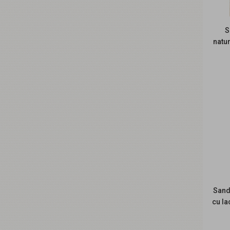
S
natur
R
Sand
cu la
R