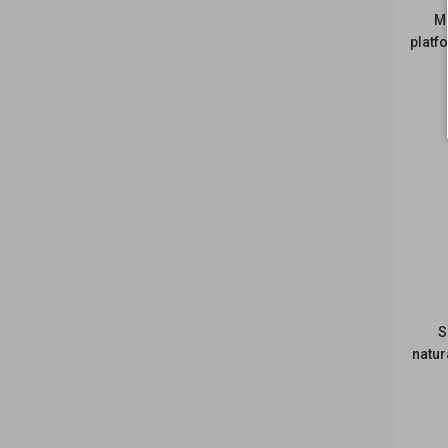
M
platf
R
S
natur