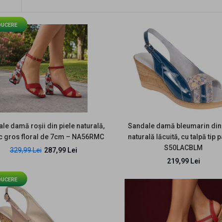
DUCERE
EDUCERE
Sandale damă roșii din
piele naturală, cu toc gros
floral de 7cm – NA56RMC
287,99 Lei
329,99 Lei
le damă roșii din piele naturală,
Sandale damă bleumarin din 
oc gros floral de 7cm – NA56RMC
naturală lăcuită, cu talpă tip 
S50LACBLM
329,99 Lei
287,99 Lei
219,99 Lei
Sandale damă bleumarin
DUCERE
din piele naturală lăcuită,
cu talpă tip pană –
S50LACBLM
219,99 Lei