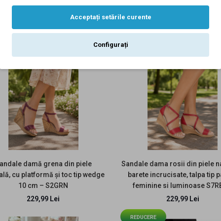
Alb, Rosu, Bleumarin
arimea 38 - Sandale dama cu
Sandale dama din piele natura
LS16RABL
Acceptați setările curente
orma LS88ALB - Made in Romania
platforme de 9 cm LS46LA
179,99 Lei
219,99 Lei
229,90 Lei
129,00 Lei
219,99 Lei
129,00 Lei
Configurați
EDUCERE
Marimea 40 Sandale
dama rosii din piele
naturala cu platforme de
8 cm - ELY03R
147,99 Lei
andale damă grena din piele
Sandale dama rosii din piele n
259,90 Lei
ală, cu platformă și toc tip wedge
barete incrucisate, talpa tip 
10 cm – S2GRN
feminine si luminoase S7
229,99 Lei
229,99 Lei
REDUCERE