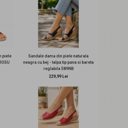
Descriere: Sandale damă bej din piele naturală
box, cu perforații și talpă tip pană – elegant..
 piele
Sandale dama din piele naturala
1ROSU
neagra cu bej - talpa tip pana si bareta
reglabila S89NB
229,99 Lei
Descriere: Incaltaminte romaneasca din piele
naturala, fabricata manual,Masuri disponibile: ..