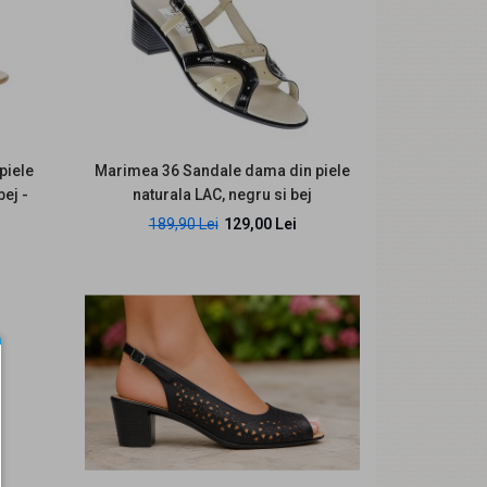
Descriere produs Sandalele dama S50LACN sunt
piele
Marimea 36 Sandale dama din piele
create pentru femeile care vor o pereche
bej -
naturala LAC, negru si bej
eleganta, fem..
189,90 Lei
129,00 Lei
Sandale dama din piele naturala - Made in