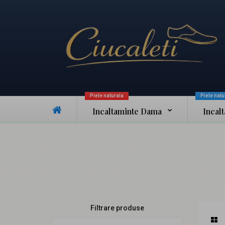
Piele naturala
Piele natu
Incaltaminte Dama
Incal
Filtrare produse