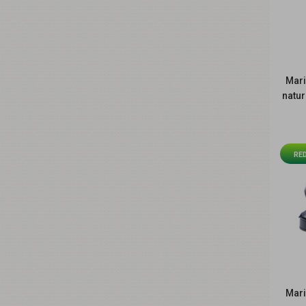
Mari
natu
R
RE
Mari
R