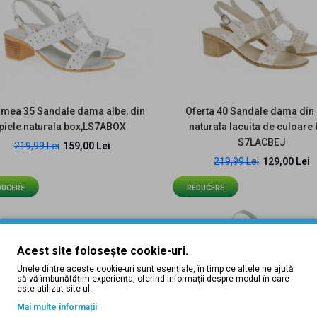
Sandale dama negre din
piele naturala lacuita cu
mea 35 Sandale dama albe, din
Oferta 40 Sandale dama din 
imprimeu floral si
piele naturala box,LS7ABOX
naturala lacuita de culoare 
platforma S50LACN
S7LACBEJ
219,99 Lei
159,00 Lei
229,99 Lei
219,99 Lei
129,00 Lei
DUCERE
REDUCERE
Acest site folosește cookie-uri.
Unele dintre aceste cookie-uri sunt esențiale, în timp ce altele ne ajută
EDUCERE
să vă îmbunătățim experiența, oferind informații despre modul în care
este utilizat site-ul.
Marimea 41 Sandale
Mai multe informații
dama din piele naturala