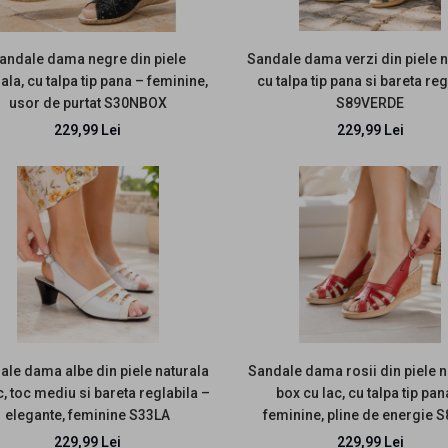
andale dama negre din piele
Sandale dama verzi din piele n
ala, cu talpa tip pana – feminine,
cu talpa tip pana si bareta reg
usor de purtat S30NBOX
S89VERDE
229,99 Lei
229,99 Lei
EDUCERE
Marimea 40 - Sandale
dama negre din piele
naturala, CORA, LS2NBOX
158,99 Lei
214,99 Lei
ale dama albe din piele naturala
Sandale dama rosii din piele n
c, toc mediu si bareta reglabila –
box cu lac, cu talpa tip pan
EDUCERE
elegante, feminine S33LA
feminine, pline de energie 
Marimea 36, 39 Sandale
229,99 Lei
229,99 Lei
dama din piele naturala