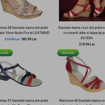
mea 38 Sandale dama din piele
Sandale dama rosii din piele n
rala 10cm Nude Floral LS47XNUD
cu insertii albe si talpa tip 
EDUCERE
S61XRA
219,99 Lei
189,99 Lei
219,99 Lei
Marimea 35 Sandale
dama din piele naturala,
DUCERE
REDUCERE
cu platforme de 7 cm,
negru, MVS71NLCOL
198,99 Lei
219,99 Lei
mea 41 Sandale dama din piele
Marimea 40 Sandale dama ros
EDUCERE