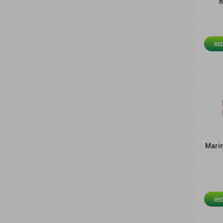
n
RE
Mari
RE