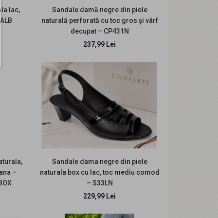
Romania Sandale lucrate din piele naturala.
la lac,
Sandale damă negre din piele
Masuri dis..
CALB
naturală perforată cu toc gros și vârf
decupat – CP431N
237,99 Lei
Material: Piele naturala Sandale comode si
usoare, se potrivesc atat tinutelor casual cat si
elegan..
aturala,
Sandale dama negre din piele
pana –
naturala box cu lac, toc mediu comod
RBOX
– S33LN
229,99 Lei