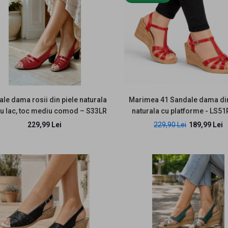
Sandale dama bej din
piele naturala box cu
platforme de 8 cm
S46BEJBOX
219,99 Lei
le dama rosii din piele naturala
Marimea 41 Sandale dama din
cu lac, toc mediu comod – S33LR
naturala cu platforme - LS5
229,99 Lei
229,90 Lei
189,99 Lei
EDUCERE
Marimea 40 - Sandale
dama crem din piele
naturala - LNA134
168,99 Lei
219,99 Lei