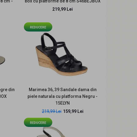
 8 cm -
box cu platforme de 8 cm S46BEJBOX
219,99 Lei
Decriere: Sandale dama lucrate manual, din piele
naturala; Inaltime in partea dn spate: 10 cm Ina..
REDUCERE
gre din
Marimea 36, 39 Sandale dama din
NBOX
piele naturala cu platforma Negru -
Descriere produs Sandalele dama S61XRA sunt
15ELYN
create pentru femeile care vor o pereche de vara
femini..
219,99 Lei
159,99 Lei
REDUCERE