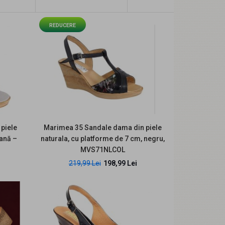
REDUCERE
Descriere: Modelul NA56RMC este creat pentru
femeile care caută o sandală elegantă, feminină
și ușo..
piele
Marimea 35 Sandale dama din piele
pană –
naturala, cu platforme de 7 cm, negru,
MVS71NLCOL
219,99 Lei
198,99 Lei
Descriere Modelul S50LACBLM aduce împreună
nuanța elegantă de bleumarin, finisajul lăcuit și ..