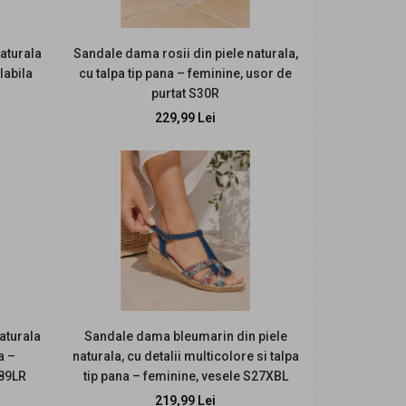
aturala
Sandale dama rosii din piele naturala,
labila
cu talpa tip pana – feminine, usor de
purtat S30R
229,99 Lei
Sandale dama din piele naturala - Made in
Romania Sunt lucrate din piele naturala; Inaltimea
in ..
aturala
Sandale dama bleumarin din piele
a –
naturala, cu detalii multicolore si talpa
S89LR
tip pana – feminine, vesele S27XBL
Descriere: Sunt lucrate din piele naturala, atat in
219,99 Lei