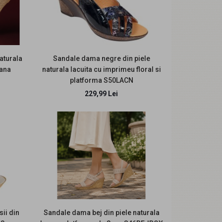
aturala
Sandale dama negre din piele
pana
naturala lacuita cu imprimeu floral si
platforma S50LACN
229,99 Lei
Sandale dama lucrate manual, din piele naturala;
Inaltime toc: 7cm Culoare: Negru Pe comanda, se
..
ii din
Sandale dama bej din piele naturala