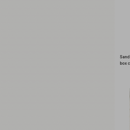
Sanda
box 
R