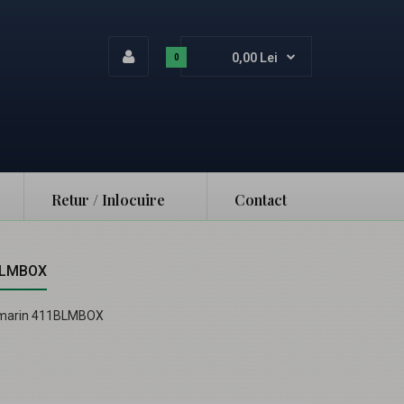
0,00 Lei
0
Retur / Inlocuire
Contact
1BLMBOX
leumarin 411BLMBOX