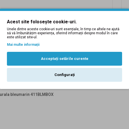
Acest site folosește cookie-uri.
Unele dintre aceste cookie-uri sunt esențiale, în timp ce altele ne ajută
să vă îmbunătățim experiența, oferind informații despre modul în care
este utilizat site-ul.
Mai multe informații
Acceptați setările curente
Descriere
Tabel Marimi
Recenzii (0)
Inlocuire produse
Configurați
naturala bleumarin 411BLMBOX