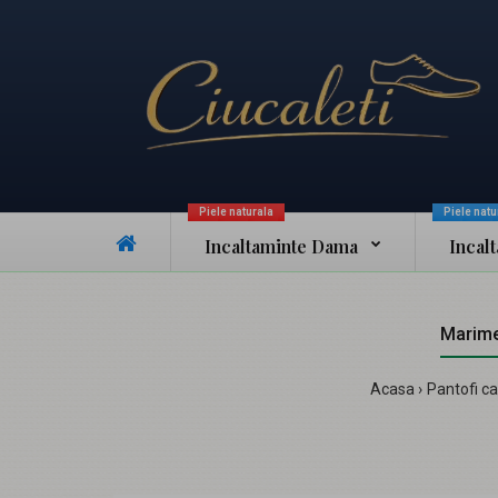
Piele naturala
Piele natu
Incaltaminte Dama
Incal
Marime
Acasa
Pantofi ca