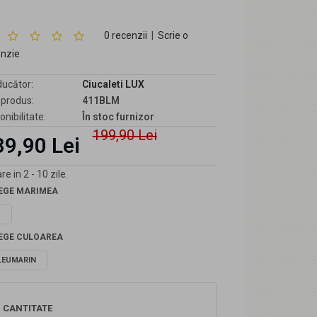
0 recenzii
|
Scrie o
enzie
ucător:
Ciucaleti LUX
produs:
411BLM
onibilitate:
În stoc furnizor
199,90 Lei
89,90 Lei
re in 2 - 10 zile.
EGE MARIMEA
1
EGE CULOAREA
LEUMARIN
CANTITATE