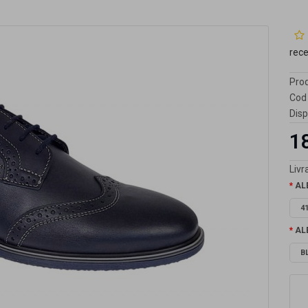
rec
Prod
Cod 
Disp
1
Livra
AL
4
AL
B