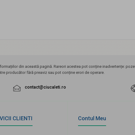
ormațiilor din această pagină. Rareori acestea pot conține inadvertențe: pozele
ătre producător fără preaviz sau pot conține erori de operare.
contact@ciucaleti.ro
VICII CLIENTI
Contul Meu