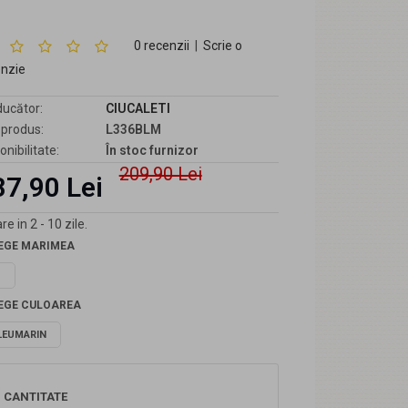
0 recenzii
|
Scrie o
enzie
ucător:
CIUCALETI
produs:
L336BLM
onibilitate:
În stoc furnizor
209,90 Lei
87,90 Lei
re in 2 - 10 zile.
EGE MARIMEA
1
EGE CULOAREA
LEUMARIN
CANTITATE