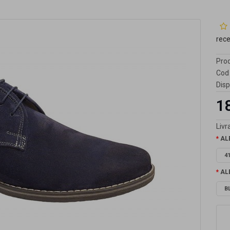
rec
Prod
Cod 
Disp
1
Livra
AL
4
AL
B