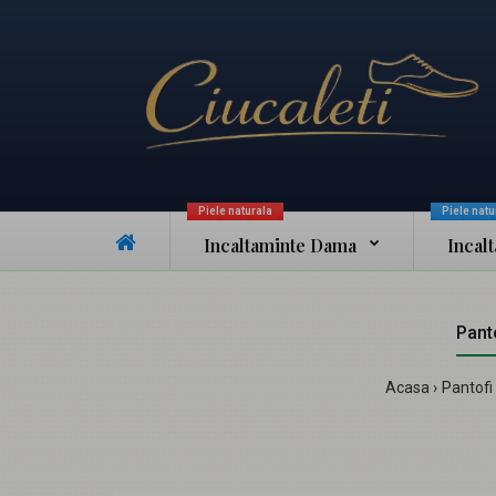
Piele naturala
Piele natu
Incaltaminte Dama
Incal
Pant
Acasa
Pantofi