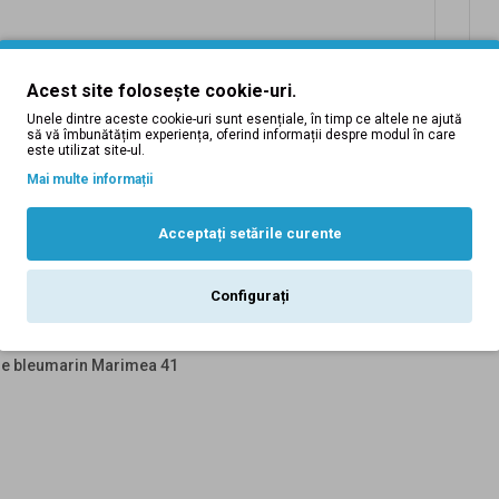
Acest site folosește cookie-uri.
Unele dintre aceste cookie-uri sunt esențiale, în timp ce altele ne ajută
să vă îmbunătățim experiența, oferind informații despre modul în care
este utilizat site-ul.
Mai multe informații
Acceptați setările curente
Descriere
Tabel Marimi
Recenzii (0)
Inlocuire produse
Configurați
oare bleumarin Marimea 41