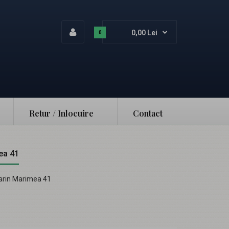
0,00 Lei
0
Retur / Inlocuire
Contact
ea 41
marin Marimea 41