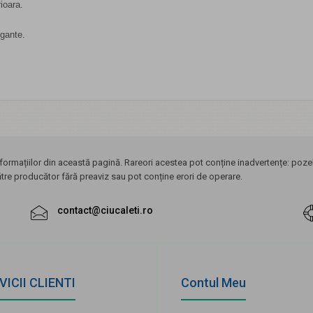
ioara.
egante.
ormațiilor din această pagină. Rareori acestea pot conține inadvertențe: pozele
ătre producător fără preaviz sau pot conține erori de operare.
contact@ciucaleti.ro
VICII CLIENTI
Contul Meu