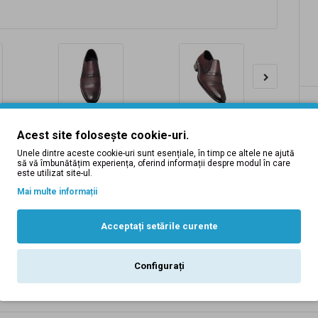
Acest site folosește cookie-uri.
Unele dintre aceste cookie-uri sunt esențiale, în timp ce altele ne ajută
să vă îmbunătățim experiența, oferind informații despre modul în care
este utilizat site-ul.
Mai multe informații
Descriere
Tabel Marimi
Recenzii (0)
Inlocuire produse
Acceptați setările curente
bordeaux - GKR01VIS
Configurați
bordeaux - GKR01VIS