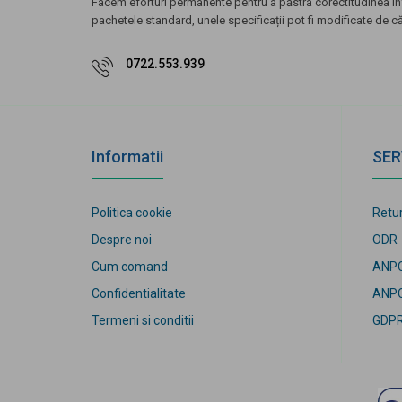
Facem eforturi permanente pentru a păstra corectitudinea inf
pachetele standard, unele specificații pot fi modificate de c
0722.553.939
Informatii
SER
Politica cookie
Retur
Despre noi
ODR
Cum comand
ANP
Confidentialitate
ANPC
Termeni si conditii
GDP