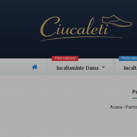
Piele naturala
Piele natu
Incaltaminte Dama
Incal
Pa
Acasa
Pantof