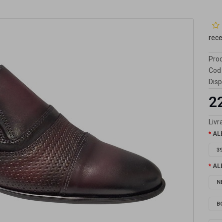
rec
Prod
Cod 
Disp
2
Livra
AL
3
AL
N
B