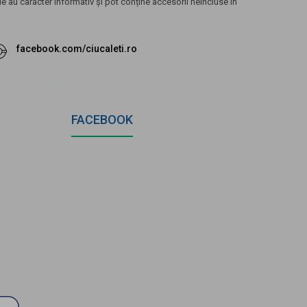
 au caracter informativ și pot conține accesorii neincluse în
facebook.com/ciucaleti.ro
FACEBOOK