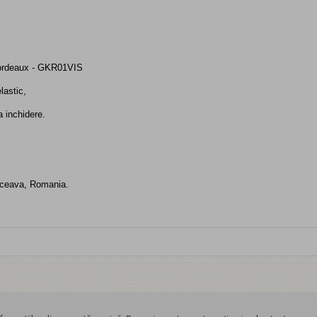
 bordeaux - GKR01VIS
lastic,
a inchidere.
Suceava, Romania.