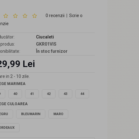
0 recenzii
|
Scrie o
enzie
ucător:
Ciucaleti
produs:
GKR01VIS
onibilitate:
În stoc furnizor
29,99 Lei
re in 2 - 10 zile.
EGE MARIMEA
9
40
41
42
43
44
EGE CULOAREA
EGRU
BLEUMARIN
MARO
ORDEAUX