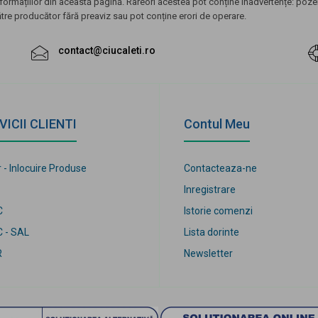
ormațiilor din această pagină. Rareori acestea pot conține inadvertențe: pozele
ătre producător fără preaviz sau pot conține erori de operare.
contact@ciucaleti.ro
VICII CLIENTI
Contul Meu
 - Inlocuire Produse
Contacteaza-ne
Inregistrare
C
Istorie comenzi
 - SAL
Lista dorinte
R
Newsletter