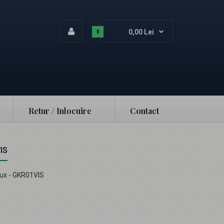
0,00 Lei
0
Retur / Inlocuire
Contact
VIS
aux - GKR01VIS