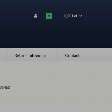
0,00 Lei
0
Retur / Inlocuire
Contact
L036RED