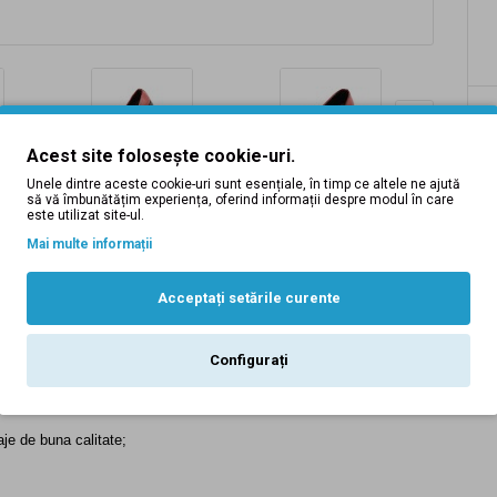
Acest site folosește cookie-uri.
Unele dintre aceste cookie-uri sunt esențiale, în timp ce altele ne ajută
să vă îmbunătățim experiența, oferind informații despre modul în care
este utilizat site-ul.
Mai multe informații
Descriere
Tabel Marimi
Recenzii (0)
Inlocuire produse
Acceptați setările curente
Configurați
36RED
aje de buna calitate;