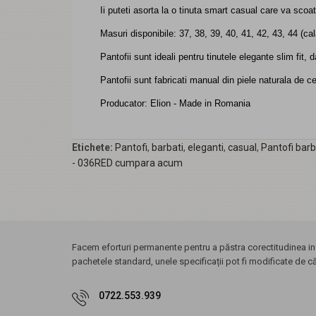
Ii puteti asorta la o tinuta smart casual care va scoat
Masuri disponibile: 37, 38, 39, 40, 41, 42, 43, 44 (c
Pantofii sunt ideali pentru tinutele elegante slim fit, d
Pantofii sunt fabricati manual din piele naturala de c
Producator: Elion - Made in Romania
Etichete:
Pantofi
,
barbati
,
eleganti
,
casual
,
Pantofi barb
- 036RED cumpara acum
Facem eforturi permanente pentru a păstra corectitudinea inf
pachetele standard, unele specificații pot fi modificate de c
0722.553.939