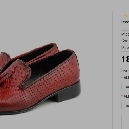
rec
Prod
Cod 
Disp
1
Livra
AL
4
AL
R