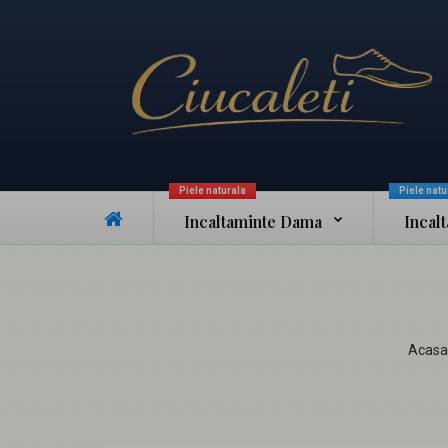
Piele naturala
Piele natu
Incaltaminte Dama
Incal
Acasa