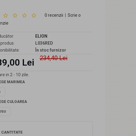
0 recenzii
|
Scrie o
enzie
ucător:
ELION
produs:
L036RED
onibilitate:
În stoc furnizor
234,40 Lei
89,00 Lei
re in 2 - 10 zile.
EGE MARIMEA
4
EGE CULOAREA
OSU
CANTITATE