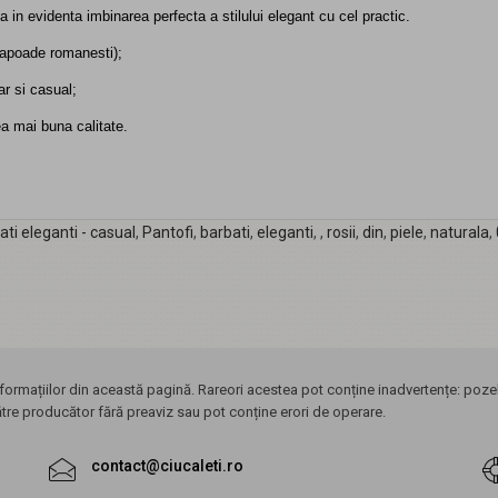
a in evidenta imbinarea perfecta a stilului elegant cu cel practic.
alapoade romanesti);
ar si casual;
ea mai buna calitate.
ati eleganti - casual
,
Pantofi
,
barbati
,
eleganti
,
,
rosii
,
din
,
piele
,
naturala
,
ormațiilor din această pagină. Rareori acestea pot conține inadvertențe: pozele
ătre producător fără preaviz sau pot conține erori de operare.
contact@ciucaleti.ro