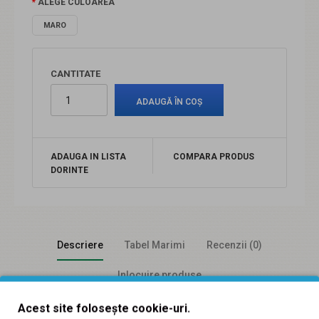
ALEGE CULOAREA
MARO
CANTITATE
ADAUGA IN LISTA
COMPARA PRODUS
DORINTE
Descriere
Tabel Marimi
Recenzii (0)
Inlocuire produse
Acest site folosește cookie-uri.
OFERTA MARIMEA 35 - Pantofi dama casual din piele