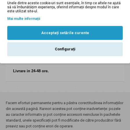
Unele dintre aceste cookie-uri sunt esențiale, în timp ce altele ne ajută
naturala maro box - LP102MBOX
să vă îmbunătățim experiența, oferind informații despre modul în care
este utilizat site-ul.
Descriere:
Mai multe informații
Pantofi dama lucrati manual din piele naturala.
Acceptați setările curente
Inaltimea tocului este de aprox. 2,5 cm.
Sunt foarte comozi si usori, se potrivesc tinutelor casual.
Configurați
Incaltaminte romaneasca din piele naturala.
Garantie 60 zile.
Livrare in 24-48 ore.
Facem eforturi permanente pentru a păstra corectitudinea informațiilor
din această pagină. Rareori acestea pot conține inadvertențe: pozele
au caracter informativ și pot conține accesorii neincluse în pachetele
standard, unele specificații pot fi modificate de către producător fără
preaviz sau pot conține erori de operare.