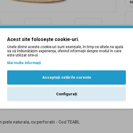
B
Acest site folosește cookie-uri.
Unele dintre aceste cookie-uri sunt esențiale, în timp ce altele ne ajută
să vă îmbunătățim experiența, oferind informații despre modul în care
este utilizat site-ul.
Mai multe informații
Acceptați setările curente
Configurați
Descriere
Tabel Marimi
Recenzii (0)
Inlocuire produse
 piele naturala, cu perforatii - Cod TEABL