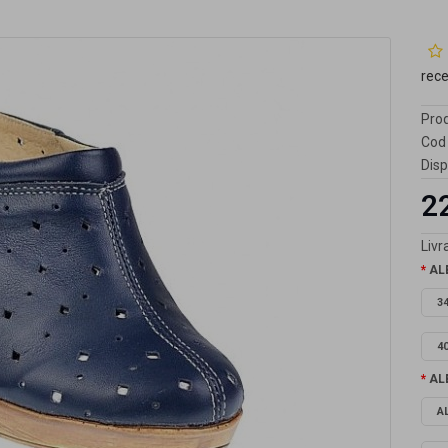
rec
Prod
Cod 
Disp
2
Livra
AL
3
4
AL
A