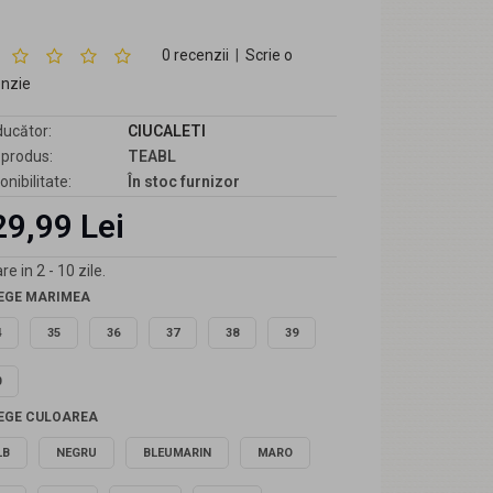
0 recenzii
|
Scrie o
enzie
ucător:
CIUCALETI
produs:
TEABL
onibilitate:
În stoc furnizor
29,99 Lei
re in 2 - 10 zile.
EGE MARIMEA
4
35
36
37
38
39
0
EGE CULOAREA
LB
NEGRU
BLEUMARIN
MARO