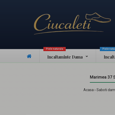
Piele naturala
Piele natu
Incaltaminte Dama
Incal
Marimea 37 Sa
Acasa
Saboti da