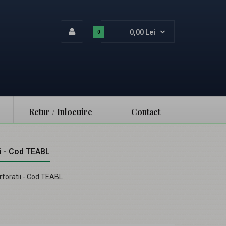
0,00 Lei
0
Retur / Inlocuire
Contact
ii - Cod TEABL
rforatii - Cod TEABL