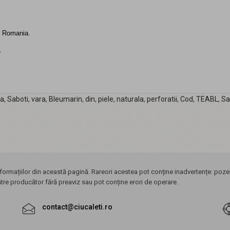
in Romania.
.
ma
,
Saboti
,
vara
,
Bleumarin
,
din
,
piele
,
naturala
,
perforatii
,
Cod
,
TEABL
,
Sa
ormațiilor din această pagină. Rareori acestea pot conține inadvertențe: pozele
ătre producător fără preaviz sau pot conține erori de operare.
contact@ciucaleti.ro