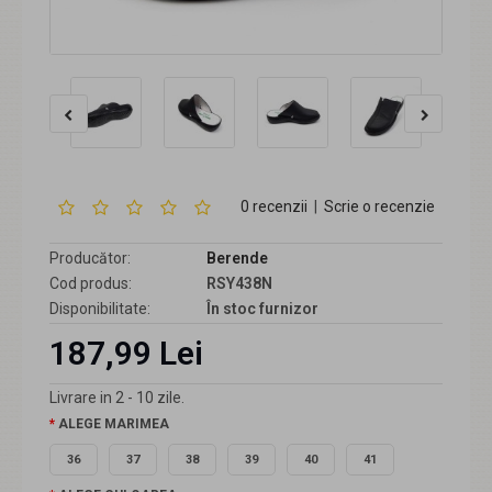
0 recenzii
|
Scrie o recenzie
Producător:
Berende
Cod produs:
RSY438N
Disponibilitate:
În stoc furnizor
187,99 Lei
Livrare in 2 - 10 zile.
ALEGE MARIMEA
36
37
38
39
40
41