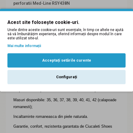
perforatii Med-Line RSY438N
Descriere:
Acest site folosește cookie-uri.
Saboti lucrati manual din piele naturala;
Unele dintre aceste cookie-uri sunt esențiale, în timp ce altele ne ajută
Saboti comozi, se adreseaza in special cadrelor medicale si
să vă îmbunătățim experiența, oferind informații despre modul în care
este utilizat site-ul.
personalului din industria alimentara.
Mai multe informații
Pielea sabotilor este tratata special, antifungic, moale si
placuta la purtare.
Acceptați setările curente
Partea plantara are memorie, respecta forma
anatomica a piciorului, astfel dand stabilitate in timpul
Configurați
purtarii.
Talpa este din poliuretan rezistent, antiderapanta.
Masuri disponibile: 35, 36, 37, 38, 39, 40, 41, 42 (calapoade
romanesti);
Incaltaminte romaneasca din piele naturala.
Garantie, confort, rezistenta garantata de Ciucaleti Shoes