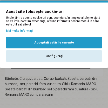
Sosete barbati din bumbac, set 5 perechi fara cusatura
Acest site folosește cookie-uri.
- Sibiu Romania MARO
Unele dintre aceste cookie-uri sunt esențiale, în timp ce altele ne ajută
să vă îmbunătățim experiența, oferind informații despre modul în care
Descriere:
este utilizat site-ul.
Ciorapi / Sosete barbatesti pentru costum, bumbac 100%;
Mai multe informații
Ciorapi clasici fara cusatura, lucrati din bumbac de cea mai
Acceptați setările curente
buna calitate;
Set 5 perechi MARO
Configurați
Marimi disponibile: 39-42 si 43-46
PRODUSE ROMANESTI DE CEA MAI BUNA CALITATE
Etichete:
Ciorapi
,
barbati
,
Ciorapi barbati
,
Sosete
,
barbati
,
din
,
bumbac
,
,
set
,
perechi
,
fara
,
cusatura
,
Sibiu
,
Romania
,
MARO
,
Sosete barbati din bumbac
,
set 5 perechi fara cusatura - Sibiu
Romania MARO cumpara acum