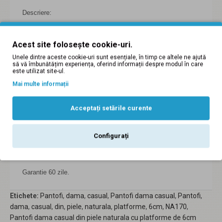
Descriere:
Platforma de 6cm,
Acest site folosește cookie-uri.
Unele dintre aceste cookie-uri sunt esențiale, în timp ce altele ne ajută
Incaltaminte romaneasca din piele naturala,
să vă îmbunătățim experiența, oferind informații despre modul în care
este utilizat site-ul.
Sunt fabricati manual din piele naturala,
Mai multe informații
In cazul in care marimea nu este buna, se poate inlocui,
Acceptați setările curente
Masuri disponibile:34,35, 36, 37, 38, 39, 40,41,
Configurați
Produse romanesti lucrate manual din piele naturala.
Garantie 60 zile.
Etichete:
Pantofi
,
dama
,
casual
,
Pantofi dama casual
,
Pantofi
,
dama
,
casual
,
din
,
piele
,
naturala
,
platforme
,
6cm
,
NA170
,
Pantofi dama casual din piele naturala cu platforme de 6cm