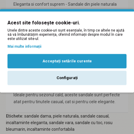
Eleganta si confort suprem - Sandale din piele naturala
interior / exterior.
Model din piele naturala lacuita in doua culori, Rosu
Acest site folosește cookie-uri.
Bleumarin S7RBL.
Unele dintre aceste cookie-uri sunt esențiale, în timp ce altele ne ajută
să vă îmbunătățim experiența, oferind informații despre modul în care
Aceste sandale imbina stilul modern cu lejeritatea
este utilizat site-ul.
absoluta.
Mai multe informații
Design sofisticat, cu barete in combinatia vibranta de
Acceptați setările curente
rosu si bleumarin, adauga un plus de rafinament oricarei
tinute.
Configurați
Tocul stabil si talpa confortabila asigura o purtare
placuta intreaga zi.
Ideale pentru sezonul cald, aceste sandale sunt perfecte
atat pentru tinutele casual, cat si pentru cele elegante.
Etichete:
sandale dama
,
piele naturala
,
sandale casual
,
incaltaminte eleganta
,
sandale vara
,
sandale cu toc
,
rosu
bleumarin
,
incaltaminte confortabila