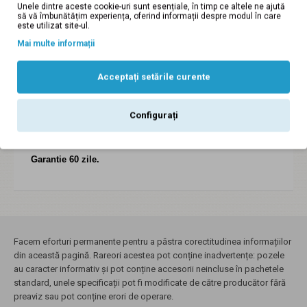
Unele dintre aceste cookie-uri sunt esențiale, în timp ce altele ne ajută
să vă îmbunătățim experiența, oferind informații despre modul în care
Sandale dama din piele naturala LACUITA
este utilizat site-ul.
Mai multe informații
Sandale lucrate din piele naturala, atat in interior cat si
exterior.
Acceptați setările curente
Masuri disponibile: 35, 36, 37, 38, 39, 40(calapoade
romanesti).
Configurați
Sunt foarte comode si usoare, se potrivesc atat tinutelor
casual cat si elegante.
Garantie 60 zile.
Facem eforturi permanente pentru a păstra corectitudinea informațiilor
din această pagină. Rareori acestea pot conține inadvertențe: pozele
au caracter informativ și pot conține accesorii neincluse în pachetele
standard, unele specificații pot fi modificate de către producător fără
preaviz sau pot conține erori de operare.