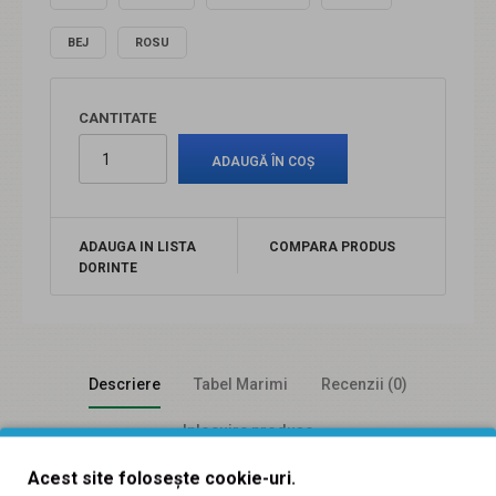
BEJ
ROSU
CANTITATE
ADAUGA IN LISTA
COMPARA PRODUS
DORINTE
Descriere
Tabel Marimi
Recenzii (0)
Inlocuire produse
Acest site folosește cookie-uri.
Sandale dama din piele naturala lacuita - S16ALBLAC